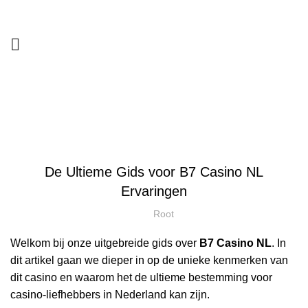
HOME
UNCATEGORIZED
UNCATEGORIZED
De Ultieme Gids voor B7 Casino NL
Ervaringen
Root
Welkom bij onze uitgebreide gids over
B7 Casino NL
. In
dit artikel gaan we dieper in op de unieke kenmerken van
dit casino en waarom het de ultieme bestemming voor
casino-liefhebbers in Nederland kan zijn.