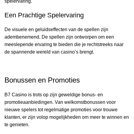
spelervaring.
Een Prachtige Spelervaring
De visuele en geluidseffecten van de spellen zijn
adembenemend. De spellen zijn ontworpen om een
meeslepende ervaring te bieden die je rechtstreeks naar
de spannende wereld van casino’s brengt.
Bonussen en Promoties
B7 Casino is trots op zijn geweldige bonus- en
promotieaanbiedingen. Van welkomstbonussen voor
nieuwe spelers tot regelmatige promoties voor trouwe
klanten, er zijn volop mogelijkheden om meer te winnen en
te genieten.