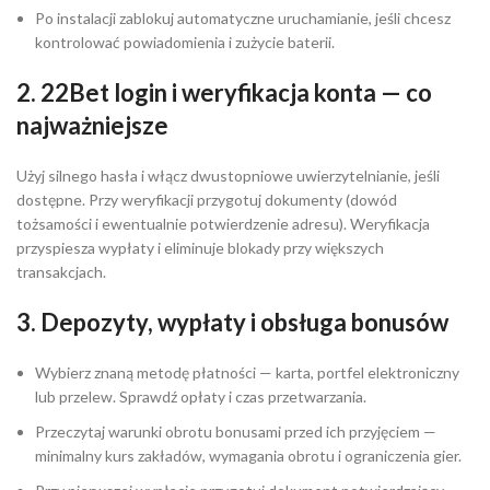
Po instalacji zablokuj automatyczne uruchamianie, jeśli chcesz
kontrolować powiadomienia i zużycie baterii.
2. 22Bet login i weryfikacja konta — co
najważniejsze
Użyj silnego hasła i włącz dwustopniowe uwierzytelnianie, jeśli
dostępne. Przy weryfikacji przygotuj dokumenty (dowód
tożsamości i ewentualnie potwierdzenie adresu). Weryfikacja
przyspiesza wypłaty i eliminuje blokady przy większych
transakcjach.
3. Depozyty, wypłaty i obsługa bonusów
Wybierz znaną metodę płatności — karta, portfel elektroniczny
lub przelew. Sprawdź opłaty i czas przetwarzania.
Przeczytaj warunki obrotu bonusami przed ich przyjęciem —
minimalny kurs zakładów, wymagania obrotu i ograniczenia gier.