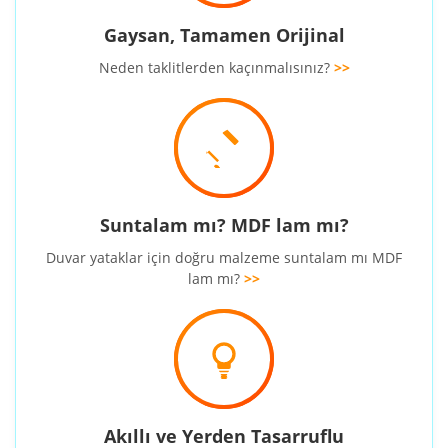
Gaysan, Tamamen Orijinal
Neden taklitlerden kaçınmalısınız?
>>
Suntalam mı? MDF lam mı?
Duvar yataklar için doğru malzeme suntalam mı MDF
lam mı?
>>
Akıllı ve Yerden Tasarruflu