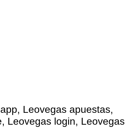
 app, Leovegas apuestas,
, Leovegas login, Leovegas