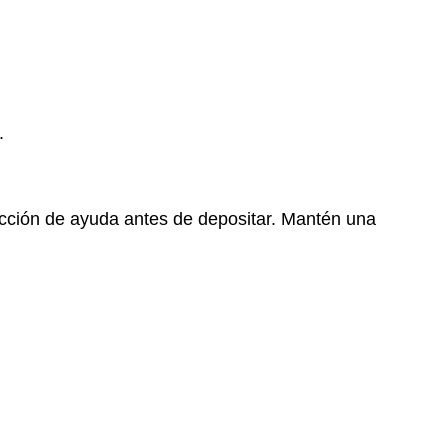
.
cción de ayuda antes de depositar. Mantén una