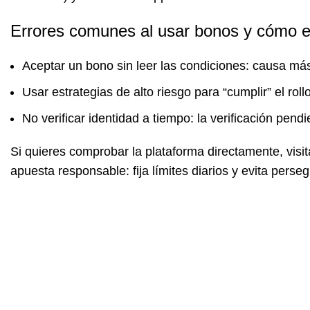
Errores comunes al usar bonos y cómo ev
Aceptar un bono sin leer las condiciones: causa má
Usar estrategias de alto riesgo para “cumplir” el rol
No verificar identidad a tiempo: la verificación pen
Si quieres comprobar la plataforma directamente, visi
apuesta responsable: fija límites diarios y evita perseg