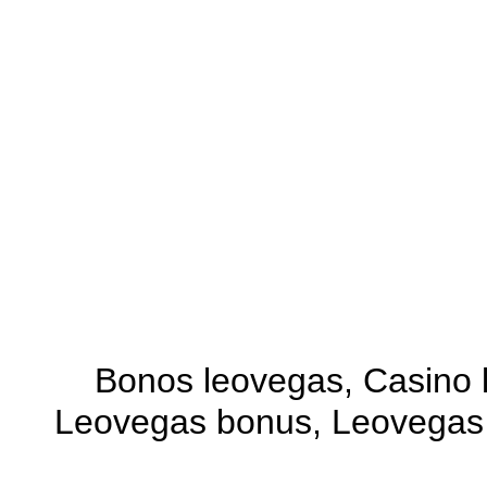
HOME
UNCATEGORIZED
Bonos leovegas, Casino 
Leovegas bonus, Leovegas 