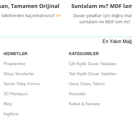
san, Tamamen Orijinal
Suntalam mı? MDF la
taklitlerden kaçınmalısınız?
>>
Duvar yataklar için doğru ma
suntalam mı MDF lam mı?
En Yakın Mağ
HIZMETLER
KATEGORILER
Projelerimiz
Çift Kişilik Duvar Yatakları
Sıkça Sorulanlar
Tek Kişilik Duvar Yatakları
Servis Talep Formu
Genç Odası Takımı
3D Planlayıcı
Ranzalar
Blog
Koltuk & Kanepe
İngilizce