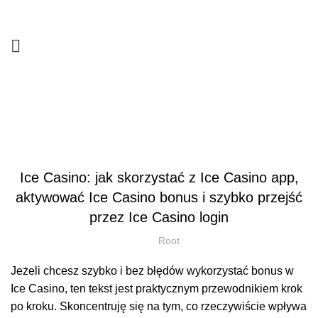
HOME
UNCATEGORIZED
UNCATEGORIZED
Ice Casino: jak skorzystać z Ice Casino app,
aktywować Ice Casino bonus i szybko przejść
przez Ice Casino login
Root
Jeżeli chcesz szybko i bez błędów wykorzystać bonus w
Ice Casino, ten tekst jest praktycznym przewodnikiem krok
po kroku. Skoncentruję się na tym, co rzeczywiście wpływa