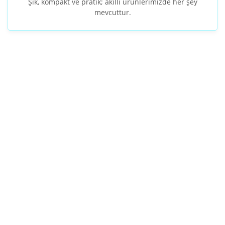
Şık, kompakt ve pratik; akıllı ürünlerimizde her şey
mevcuttur.