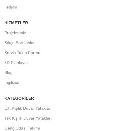
İletişim
HIZMETLER
Projelerimiz
Sıkça Sorulanlar
Servis Talep Formu
3D Planlayıcı
Blog
İngilizce
KATEGORILER
Çift Kişilik Duvar Yatakları
Tek Kişilik Duvar Yatakları
Genç Odası Takımı