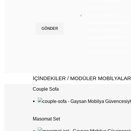
Şirketinize nasıl
yardımcı
olabileceğimiz
konusunda soruların
mı var? Bize bir e-
posta gönderin, en
kısa sürede sizinle
iletişime geçeceğiz.
İÇİNDEKİLER / MODÜLER MOBİLYALAR
Couple Sofa
Masomat Set