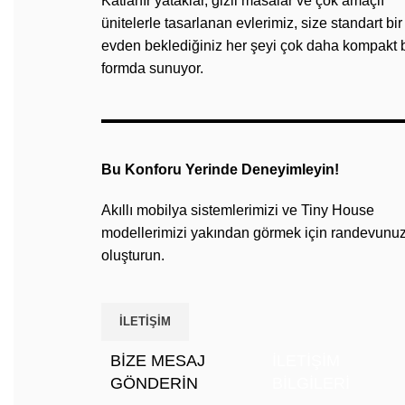
Katlanır yataklar, gizli masalar ve çok amaçlı
ünitelerle tasarlanan evlerimiz, size standart bir
evden beklediğiniz her şeyi çok daha kompakt b
formda sunuyor.
Bu Konforu Yerinde Deneyimleyin!
Akıllı mobilya sistemlerimizi ve Tiny House
modellerimizi yakından görmek için randevunu
oluşturun.
İLETIŞIM
BİZE MESAJ
İLETİŞİM
GÖNDERİN
BİLGİLERİ