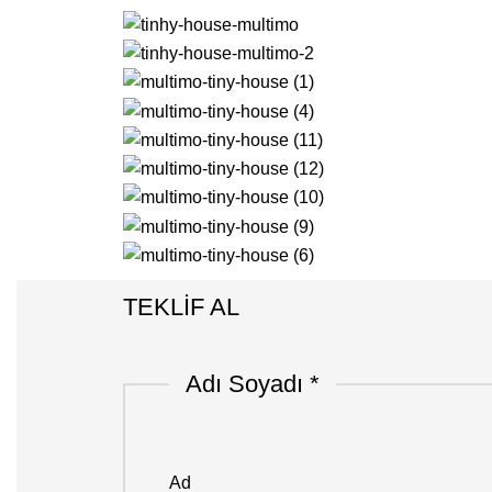
TEKLİF AL
Adı Soyadı
*
Adı
Mesaj
E-
posta
Ad