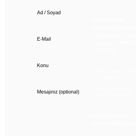
Ad / Soyad
Osmangazi Mh.
Mehmet Deniz Kopu
Caddesi No:17 Kat:
E-Mail
Esenyurt / İSTANBU
/ TÜRKİYE
Konu
Fabrika Merkez: +9
212 886 2557
Satış / Pazarlama:
Mesajınız (optional)
+90 555 110 3696
satis@gaysan.com
pazarlama@gaysan