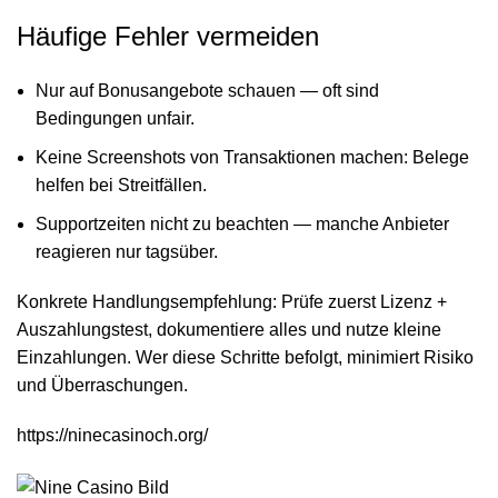
Häufige Fehler vermeiden
Nur auf Bonusangebote schauen — oft sind
Bedingungen unfair.
Keine Screenshots von Transaktionen machen: Belege
helfen bei Streitfällen.
Supportzeiten nicht zu beachten — manche Anbieter
reagieren nur tagsüber.
Konkrete Handlungsempfehlung: Prüfe zuerst Lizenz +
Auszahlungstest, dokumentiere alles und nutze kleine
Einzahlungen. Wer diese Schritte befolgt, minimiert Risiko
und Überraschungen.
https://ninecasinoch.org/