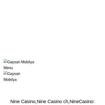
ENGLISH
COUNTRY
ADD ANYTHING HERE OR JUST REMOVE IT…
NEWSLETTER
CONTACT US
FAQS
Menu
HOME
UNCATEGORIZED
UNCATEGORIZED
Nine Casino,Nine Casino ch,NineCasino: