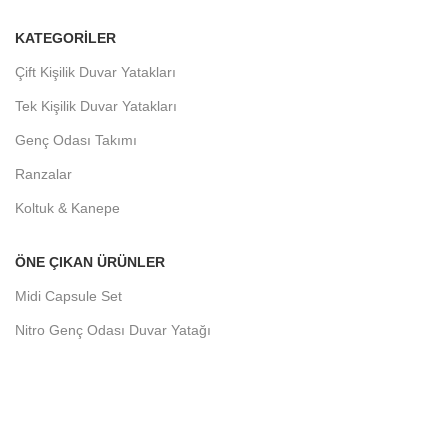
KATEGORILER
Çift Kişilik Duvar Yatakları
Tek Kişilik Duvar Yatakları
Genç Odası Takımı
Ranzalar
Koltuk & Kanepe
ÖNE ÇIKAN ÜRÜNLER
Midi Capsule Set
Nitro Genç Odası Duvar Yatağı
Life Bed Tek Kişilik Duvar Yatağı
Studio 5 Genç ve Çocuk Odası Seti
İkon Bunk Ranza