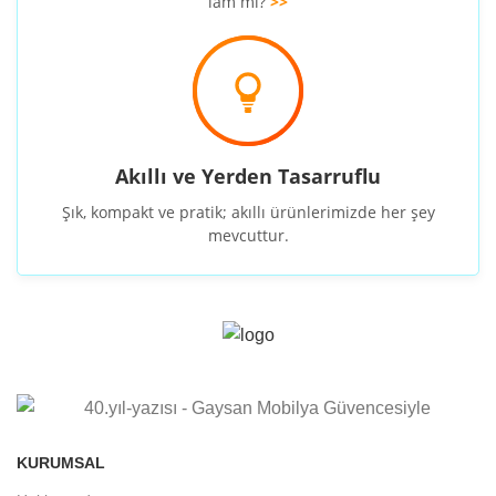
lam mı?
>>
Akıllı ve Yerden Tasarruflu
Şık, kompakt ve pratik; akıllı ürünlerimizde her şey
mevcuttur.
KURUMSAL