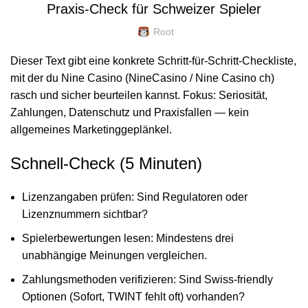
Praxis-Check für Schweizer Spieler
Root
Dieser Text gibt eine konkrete Schritt-für-Schritt-Checkliste,
mit der du Nine Casino (NineCasino / Nine Casino ch)
rasch und sicher beurteilen kannst. Fokus: Seriosität,
Zahlungen, Datenschutz und Praxisfallen — kein
allgemeines Marketinggeplänkel.
Schnell-Check (5 Minuten)
Lizenzangaben prüfen: Sind Regulatoren oder
Lizenznummern sichtbar?
Spielerbewertungen lesen: Mindestens drei
unabhängige Meinungen vergleichen.
Zahlungsmethoden verifizieren: Sind Swiss-friendly
Optionen (Sofort, TWINT fehlt oft) vorhanden?