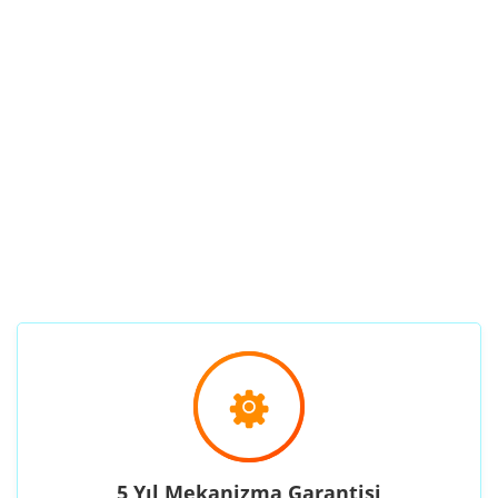
5 Yıl Mekanizma Garantisi