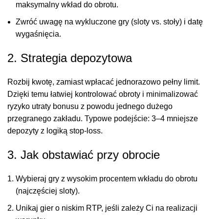
maksymalny wkład do obrotu.
Zwróć uwagę na wykluczone gry (sloty vs. stoły) i datę
wygaśnięcia.
2. Strategia depozytowa
Rozbij kwotę, zamiast wpłacać jednorazowo pełny limit.
Dzięki temu łatwiej kontrolować obroty i minimalizować
ryzyko utraty bonusu z powodu jednego dużego
przegranego zakładu. Typowe podejście: 3–4 mniejsze
depozyty z logiką stop-loss.
3. Jak obstawiać przy obrocie
Wybieraj gry z wysokim procentem wkładu do obrotu
(najczęściej sloty).
Unikaj gier o niskim RTP, jeśli zależy Ci na realizacji