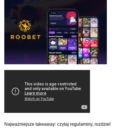
Najważniejsze takeaway: czytaj regulaminy, rozdziel