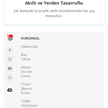
Akıllı ve Yerden Tasarruflu
Şık, kompakt ve pratik; akıllı ürünlerimizde her şey
mevcuttur.
KURUMSAL
Hakkımızda
Bayi
Olmak
Mimari
Destek
Formu
Öneri/
Şikayet
Formu
Gizlilik
Sözleşmesi