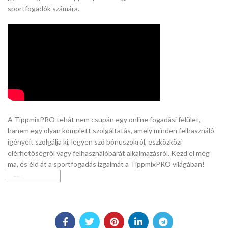
sportfogadók számára.
A TippmixPRO tehát nem csupán egy online fogadási felület,
hanem egy olyan komplett szolgáltatás, amely minden felhasználó
igényeit szolgálja ki, legyen szó bónuszokról, eszközközi
elérhetőségről vagy felhasználóbarát alkalmazásról. Kezd el még
ma, és éld át a sportfogadás izgalmát a TippmixPRO világában!
1
Bónuszok és Kedvezmények
2
Az App Előnyei