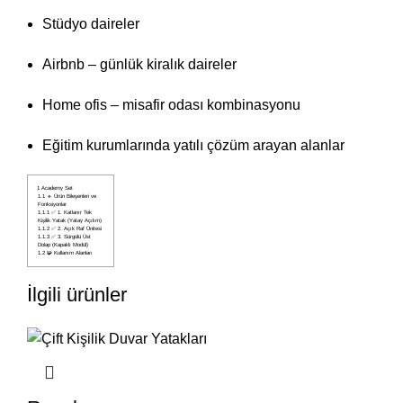
Stüdyo daireler
Airbnb – günlük kiralık daireler
Home ofis – misafir odası kombinasyonu
Eğitim kurumlarında yatılı çözüm arayan alanlar
1
Academy Set
1.1
🔹 Ürün Bileşenleri ve
Fonksiyonlar
1.1.1
✅ 1. Katlanır Tek
Kişilik Yatak (Yatay Açılım)
1.1.2
✅ 2. Açık Raf Ünitesi
1.1.3
✅ 3. Sürgülü Üst
Dolap (Kapaklı Modül)
1.2
🧩 Kullanım Alanları
İlgili ürünler