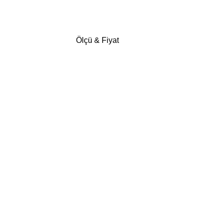
Ölçü & Fiyat