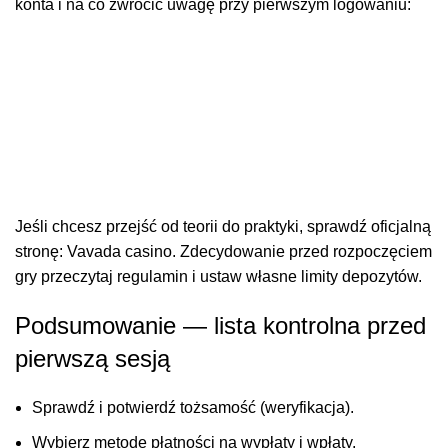
konta i na co zwrócić uwagę przy pierwszym logowaniu:
Jeśli chcesz przejść od teorii do praktyki, sprawdź oficjalną
stronę:
Vavada casino
. Zdecydowanie przed rozpoczęciem
gry przeczytaj regulamin i ustaw własne limity depozytów.
Podsumowanie — lista kontrolna przed
pierwszą sesją
Sprawdź i potwierdź tożsamość (weryfikacja).
Wybierz metodę płatności na wypłaty i wpłaty.