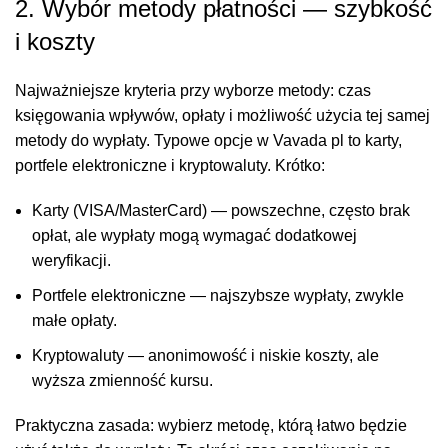
2. Wybór metody płatności — szybkość
i koszty
Najważniejsze kryteria przy wyborze metody: czas
księgowania wpływów, opłaty i możliwość użycia tej samej
metody do wypłaty. Typowe opcje w Vavada pl to karty,
portfele elektroniczne i kryptowaluty. Krótko:
Karty (VISA/MasterCard) — powszechne, często brak
opłat, ale wypłaty mogą wymagać dodatkowej
weryfikacji.
Portfele elektroniczne — najszybsze wypłaty, zwykle
małe opłaty.
Kryptowaluty — anonimowość i niskie koszty, ale
wyższa zmienność kursu.
Praktyczna zasada: wybierz metodę, którą łatwo będzie