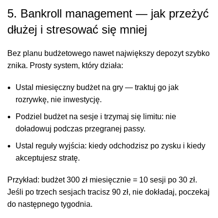
5. Bankroll management — jak przeżyć
dłużej i stresować się mniej
Bez planu budżetowego nawet największy depozyt szybko
znika. Prosty system, który działa:
Ustal miesięczny budżet na gry — traktuj go jak
rozrywkę, nie inwestycję.
Podziel budżet na sesje i trzymaj się limitu: nie
doładowuj podczas przegranej passy.
Ustal reguły wyjścia: kiedy odchodzisz po zysku i kiedy
akceptujesz stratę.
Przykład: budżet 300 zł miesięcznie = 10 sesji po 30 zł.
Jeśli po trzech sesjach tracisz 90 zł, nie dokładaj, poczekaj
do następnego tygodnia.