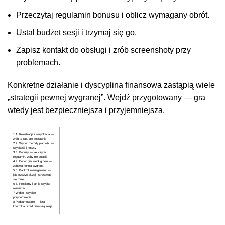
Przeczytaj regulamin bonusu i oblicz wymagany obrót.
Ustal budżet sesji i trzymaj się go.
Zapisz kontakt do obsługi i zrób screenshoty przy
problemach.
Konkretne działanie i dyscyplina finansowa zastąpią wiele
„strategii pewnej wygranej”. Wejdź przygotowany — gra
wtedy jest bezpieczniejsza i przyjemniejsza.
1
1. Rejestracja i weryfikacja —
zrób to raz, ale poprawnie
2
2. Wybór metody płatności —
szybkość i koszty
3
3. Bonusy — jak czytać
regulamin, żeby nie stracić
4
4. Dobór gier według celu —
zabawa kontra wygrana
5
5. Bankroll management —
jak przeżyć dłużej i stresować
się mniej
6
6. Problemy i jak je szybko
rozwiązać
7
Wideo i szybkie
przypomnienie
8
Podsumowanie — lista
kontrolna przed pierwszą sesją