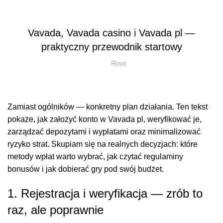
UNCATEGORIZED
Vavada, Vavada casino i Vavada pl —
praktyczny przewodnik startowy
Root
Zamiast ogólników — konkretny plan działania. Ten tekst
pokaże, jak założyć konto w Vavada pl, weryfikować je,
zarządzać depozytami i wypłatami oraz minimalizować
ryzyko strat. Skupiam się na realnych decyzjach: które
metody wpłat warto wybrać, jak czytać regulaminy
bonusów i jak dobierać gry pod swój budżet.
1. Rejestracja i weryfikacja — zrób to
raz, ale poprawnie